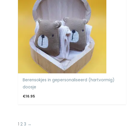
Berensokjes in gepersonaliseerd (hartvormig)
doosje
€
16.95
1
2
3
→