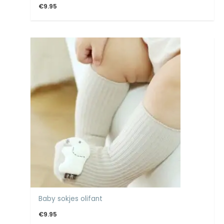
€
9.95
Baby sokjes olifant
€
9.95