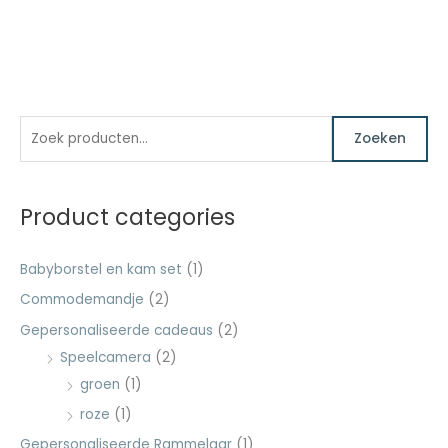
Z
M
M
Zoeken
o
i
a
e
n
x
k
.
.
Product categories
e
p
p
n
r
r
Babyborstel en kam set
(1)
n
i
i
Commodemandje
(2)
a
j
j
Gepersonaliseerde cadeaus
(2)
a
s
s
Speelcamera
(2)
r
groen
(1)
:
roze
(1)
Gepersonaliseerde Rammelaar
(1)