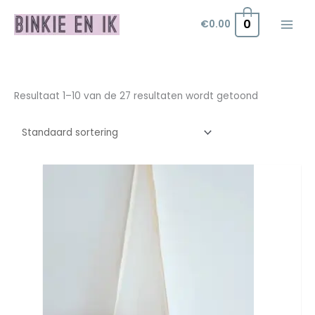
Ga
0
€
0.00
naar
de
inhoud
Resultaat 1–10 van de 27 resultaten wordt getoond