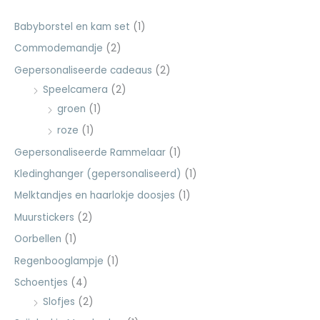
e
p
p
n
r
r
Babyborstel en kam set
(1)
n
i
i
Commodemandje
(2)
a
j
j
Gepersonaliseerde cadeaus
(2)
a
s
s
Speelcamera
(2)
r
groen
(1)
:
roze
(1)
Gepersonaliseerde Rammelaar
(1)
Kledinghanger (gepersonaliseerd)
(1)
Melktandjes en haarlokje doosjes
(1)
Muurstickers
(2)
Oorbellen
(1)
Regenbooglampje
(1)
Schoentjes
(4)
Slofjes
(2)