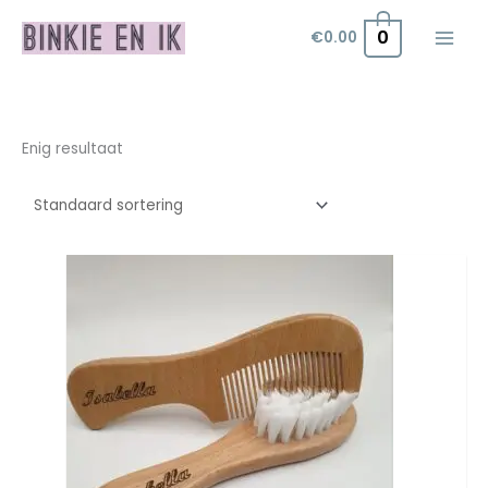
Ga
0
€
0.00
naar
de
inhoud
Enig resultaat