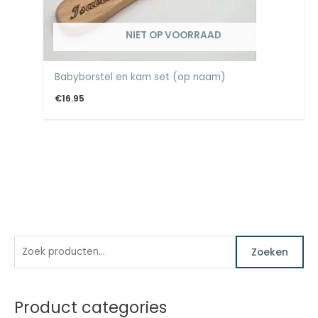
NIET OP VOORRAAD
Babyborstel en kam set (op naam)
€
16.95
Z
M
M
Zoeken
o
i
a
e
n
x
k
.
.
Product categories