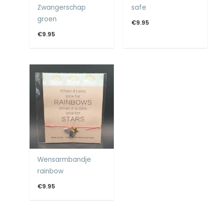
Zwangerschap
safe
groen
€
9.95
€
9.95
Wensarmbandje
rainbow
€
9.95