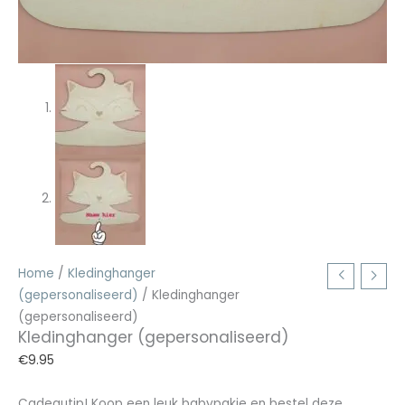
Home
/
Kledinghanger
(gepersonaliseerd)
/ Kledinghanger
(gepersonaliseerd)
Kledinghanger (gepersonaliseerd)
€
9.95
Cadeautip! Koop een leuk babypakje en bestel deze