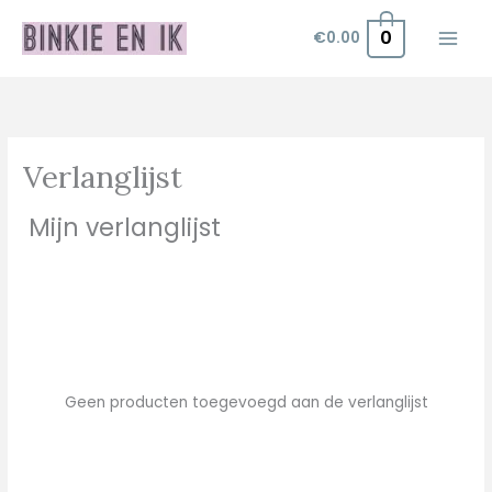
Ga
0
€
0.00
naar
de
inhoud
Verlanglijst
Mijn verlanglijst
Geen producten toegevoegd aan de verlanglijst